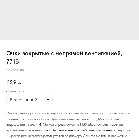
Очки закрытые с непрямой вентиляцией,
7718
Без бренда
115,9
р.
Сезонность
Очки из ударопрочного поликарбоната обеспечивают защиту от проникновения
твёрдых и жидких выбросов. Проникновение жидкости – 3, Механические
повреждения, пыль – 4. Мягкая оправа очков из ПВХ обеспечивает плотное
прилегание и герметизацию. Непрямая вентиляция/4 вентиляционных отверстия.
Широкая резинка легко регулируется по размеру. Данную модель очков можно