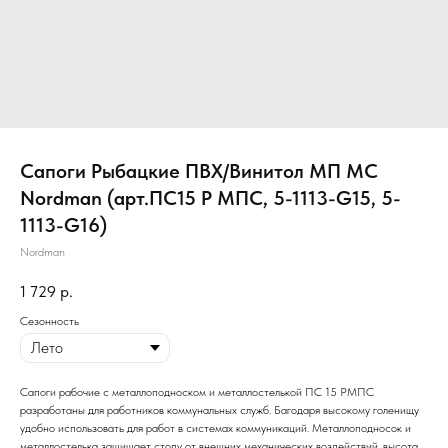
Сапоги Рыбацкие ПВХ/Винитол МП МС
Nordman (арт.ПС15 Р МПC, 5-1113-G15, 5-
1113-G16)
Nordman
1 729
р.
Сезонность
Сапоги рабочие с металлоподноском и металлостелькой ПС 15 РМПС
разработаны для работников коммунальных служб. Багодаря высокому голенищу
удобно использовать для работ в системах коммуникаций. Металлоподносок и
металлостелька защищает стопу от внешних механических воздействий. высота